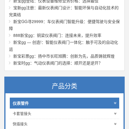
新宝gg登陆：仪表设备维修业务价格：选择最佳
宝新gg注册：最新仪表阀门设计：智能环保与自动化技术的
完美结
新宝GG寻29999：车仪表阀门智能升级：便捷驾驶与安全保
障
888新宝gg：铜梁仪表阀门：连接未来，提升效率
新宝gg — 创造!：智能仪表阀门一体化：触手可及的自动化
运
新宝彩票gg：扬中市长旺旭腾：创新为先，品质铸就辉煌
新宝时gg：气动仪表阀门的选择：顺开还是逆开？
产品分类
仪表管件
卡套管接头
快插接头